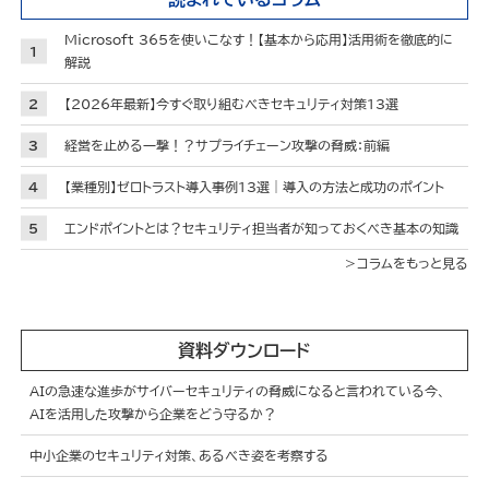
Microsoft 365を使いこなす！【基本から応用】活用術を徹底的に
解説
【2026年最新】今すぐ取り組むべきセキュリティ対策13選
経営を止める一撃！？サプライチェーン攻撃の脅威：前編
【業種別】ゼロトラスト導入事例13選｜導入の方法と成功のポイント
エンドポイントとは？セキュリティ担当者が知っておくべき基本の知識
コラムをもっと見る
資料ダウンロード
AIの急速な進歩がサイバーセキュリティの脅威になると言われている今、
AIを活用した攻撃から企業をどう守るか？
中小企業のセキュリティ対策、あるべき姿を考察する