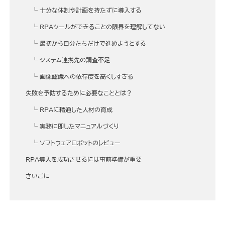
十分な体制や計画を持たずに導入する
RPAツールができることの限界を理解してない
最初から自分たちだけで進めようとする
システム連携先の調査不足
画像認識への依存度を高くしすぎる
失敗を予防するために必要なこととは？
RPAに精通した人材の育成
実務に即したマニュアルづくり
ソフトウェアロボットのレビュー
RPA導入を成功させるには事前準備が重要
さいごに