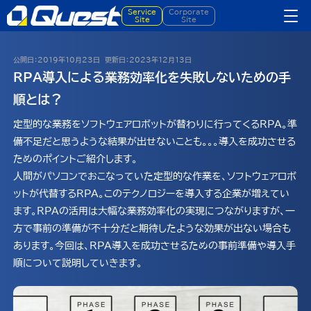
Service
Corporate
Site
Site
公開日：
2019年10月23日
更新日：
2023年12月13日
RPA導入による業務効率化を失敗しないための手
順とは？
定型的な業務をソフトウェアロボットが替わりに行ってくるRPA。準
備不足だと思うような結果が出せないことも。。。導入を成功させる
ためのポイントご紹介します。
人間がパソコンでおこなっていた定型的な作業を、ソフトウェアロボ
ットが代替するRPA。このテクノロジーを導入する企業が増えてい
ます。RPAの活用は大幅な業務効率化の実現につながりますが、一
方で事前の準備が不十分だと期待したような効果が出ない場合も
あります。今回は、RPA導入を成功させるための事前準備や導入手
順について説明していきます。