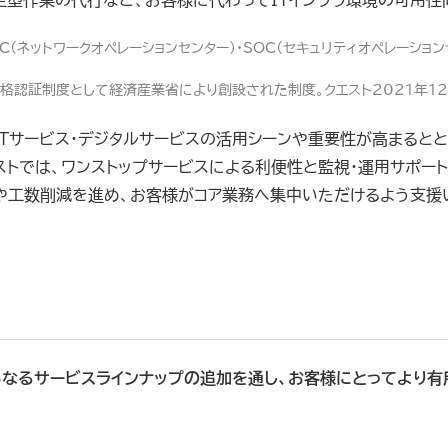
定型作業の代行など、お客様に代わってITインフラ環境の可用性
OC（ネットワークオペレーションセンター）・SOC（セキュリティオペレーシ
格認証制度として経済産業省により創設された制度。クエスト2021年12
CTサービス・デジタルサービスの活用シーンや重要性が高まると
ストでは、ワンストップサービスによる利便性と監視・運用サポー
や工数削減を進め、お客様がコア業務へ集中いただけるよう支援
なるサービスラインナップの追加を通し、お客様にとってより有