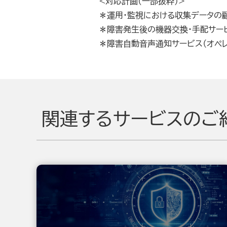
<対応計画(一部抜粋）>
＊
運用・監視における収集データの
＊障害発生
後の機器交換・手配サー
＊障害自動音声通知サービス（オペ
関連するサービスのご